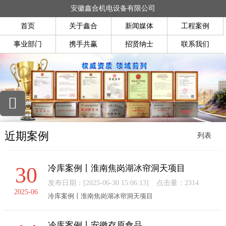
安徽鑫合机电设备有限公司
首页
关于鑫合
新闻媒体
工程案例
事业部门
携手共赢
招贤纳士
联系我们
近期案例
列表
30
冷库案例丨淮南焦岗湖冰帘洞天项目
发布日期：[2025-06-30 15:06:13]
点击量：2314
2025-06
冷库案例丨淮南焦岗湖冰帘洞天项目
冷库案例丨安徽存原食品