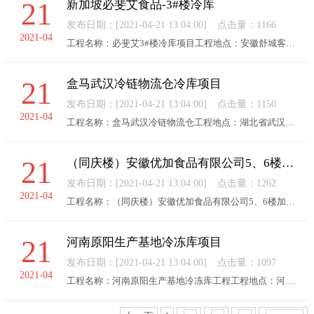
21
新加坡必斐艾食品-3#楼冷库
发布日期：[2021-04-21 13:04:00]
点击量：1166
2021-04
工程名称：必斐艾3#楼冷库项目工程地点：安徽舒城客户介绍：必斐艾食品有限公司（英文PFIFoodsCo.,Ltd）是由新加坡华夏丰盛控股公司和美国璞瑞公司共同投资，是一家生产即食类、即烹类产品，以及为餐饮客户、食品工业客户、零售客户提供高品质产品解决方案及代加工业务...
21
盒马武汉冷链物流仓冷库项目
发布日期：[2021-04-21 13:04:00]
点击量：1150
2021-04
工程名称：盒马武汉冷链物流仓工程地点：湖北省武汉市工程概括：公司专业承揽了该项目单栋高层装配冷库。分为3个冷间，其中1#冷间使用面积近2300平方米，高8.5米容积近19000立方米,存储库库容1200吨；2#、3#冷间库内面积共1900平方米，高8.5米容积近16000立方米，,存储...
21
（同庆楼）安徽优加食品有限公司5、6楼加工厂制冷设备安装采购项目
发布日期：[2021-04-21 13:04:00]
点击量：1262
2021-04
工程名称：（同庆楼）安徽优加食品有限公司5、6楼加工厂制冷设备安装采购项目工程地点：安徽省合肥市客户介绍：安徽优加食品有限公司是同庆楼集团下属子公司，1925年创建于安徽芜湖，安徽同庆楼投资集团现已是，资产总额过两亿元，年综合营收近两亿元的大型连锁企业，综...
21
河南原阳生产基地冷冻库项目
发布日期：[2021-04-21 13:04:00]
点击量：1097
2021-04
工程名称：河南原阳生产基地冷冻库工程工程地点：河南省新乡市原阳县工程概括：公司专业承揽了该项目面积约1194平米，-18℃冷冻库建设，冷冻库采用1台活塞式并联压缩机组，库内设有6台六台吊顶式冷风机。项目设有一间10-15℃月台，面积142平方，采用2台全封涡旋冷凝机组...