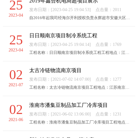
25
2019年鑫合机电商超项目展示
发布日期：[2023-04-25 19:04:53]
点击量：2011
2023-04
自2016年起我司经海尔开利授权负责永辉超市安徽大区所有新开绿标门店内的冷链系统设计、安装、售后服务及门店内的空调、照明、新排风系统、给排水系统的自控和节能控制，在2019年间，更是为多家商超提供服务，至今已完成40多家门店。在此期间永辉超市总部、安徽大区及海...
25
日日顺南京项目制冷系统工程
发布日期：[2023-04-25 19:04:14]
点击量：1769
2023-04
工程名称：日日顺南京项目制冷系统工程工程地点：江苏南京客户介绍：日日顺供应链科技股份有限公司（以下简称为日日顺物流），成立于2000年，是国家5A级物流企业和3A信用企业，企业发展先后历经了企业物流→物流企业→生态企业三个阶段，依托先进的管理理念和物流技术、...
02
太古冷链物流南京项目
发布日期：[2021-07-02 14:07:00]
点击量：1277
2021-07
工程名称：太古冷链物流南京项目工程地点：江苏南京客户介绍：南京市太古冷链物流南京项目冷库设备和保温系统供货安装及工程施工合同价为1665万元，冷库面积8431平方米。项目安装：公司专业承揽了该项目冷库设备安装调试工作。穿堂C/D共8台吊顶式冷风机；变温库C1/C2共6...
02
淮南市潘集豆制品加工厂冷库项目
发布日期：[2021-06-02 13:06:00]
点击量：1231
2021-06
工程名称：淮南市潘集豆制品加工厂冷库项目工程地点：安徽淮南客户介绍：淮南市潘集豆制品加工厂冷库项目总投资34871万元，规划占地面积57311.39平方米。项目安装：公司专业承揽了该项目所有冷库建造工作，2号库冷藏库328平方，4台吊顶式冷风机，1台并联活塞压缩机组.冷...