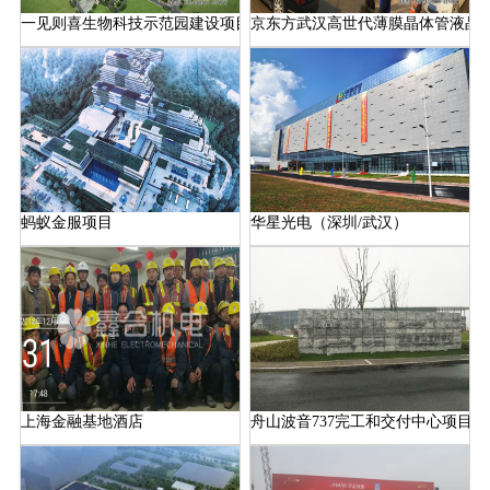
一见则喜生物科技示范园建设项目
京东方武汉高世代薄膜晶体管液晶显示
蚂蚁金服项目
华星光电（深圳/武汉）
上海金融基地酒店
舟山波音737完工和交付中心项目