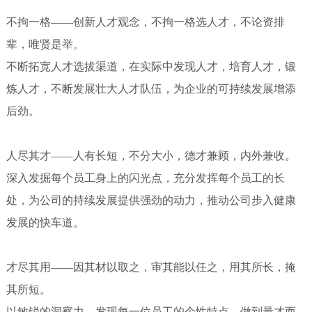
不拘一格——创新人才观念，不拘一格选人才，不论资排
辈，唯贤是举。
不断拓宽人才选拔渠道，在实际中发现人才，培育人才，锻
炼人才，不断发展壮大人才队伍，为企业的可持续发展增添
后劲。
人尽其才——人有长短，不分大小，德才兼顾，内外兼收。
深入发掘每个员工身上的闪光点，充分发挥每个员工的长
处，为公司的持续发展提供强劲的动力，推动公司步入健康
发展的快车道。
才尽其用——因其材以取之，审其能以任之，用其所长，掩
其所短。
以敏锐的洞察力，发现每一位员工的个性特点，做到量才而