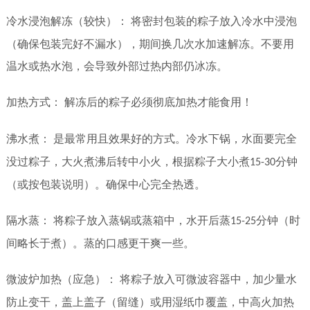
冷水浸泡解冻（较快）：
将密封包装的粽子放入冷水中浸泡
（确保包装完好不漏水），期间换几次水加速解冻。不要用
温水或热水泡，会导致外部过热内部仍冰冻。
加热方式：
解冻后的粽子必须彻底加热才能食用！
沸水煮：
是最常用且效果好的方式。冷水下锅，水面要完全
没过粽子，大火煮沸后转中小火，根据粽子大小煮
分钟
15-30
（或按包装说明）。确保中心完全热透。
隔水蒸：
将粽子放入蒸锅或蒸箱中，水开后蒸
分钟（时
15-25
间略长于煮）。蒸的口感更干爽一些。
微波炉加热（应急）：
将粽子放入可微波容器中，加少量水
防止变干，盖上盖子（留缝）或用湿纸巾覆盖，中高火加热