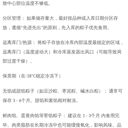
致中心部位温度不够低。
分区管理：
如果储存量大，最好按品种或入库日期分区存
放，遵循“先进先出”的原则，先入库的粽子优先食用。
远离库门
热源：
将粽子存放在冷库内部温度最稳定的区域，
/
远离库门（温度波动大）和冷库蒸发器出风口（可能导致局
部过度干燥）。
保质期（在
°
稳定冷冻下）
-18
C
无馅或甜馅粽子（如豆沙粽、枣泥粽、碱水白粽）：
通常可
保存
个月。甜馅和素馅相对耐冻。
3 - 6
鲜肉馅、蛋黄肉馅等荤馅粽子：
建议在
个月
内食用完
1 - 3
毕。肉类脂肪在长期冷冻中也可能缓慢氧化，影响风味。品