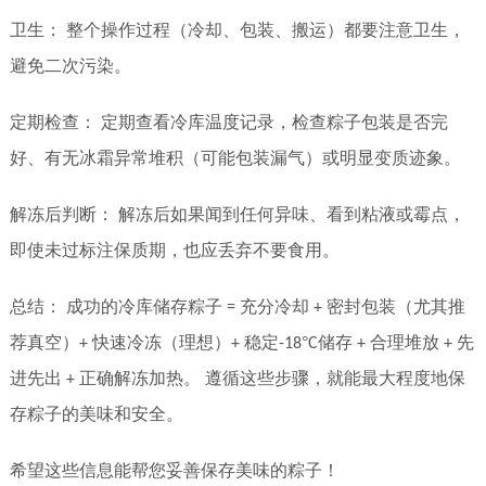
卫生：
整个操作过程（冷却、包装、搬运）都要注意卫生，
避免二次污染。
定期检查：
定期查看冷库温度记录，检查粽子包装是否完
好、有无冰霜异常堆积（可能包装漏气）或明显变质迹象。
解冻后判断：
解冻后如果闻到任何异味、看到粘液或霉点，
即使未过标注保质期，也应丢弃不要食用。
总结：
成功的冷库储存粽子
充分冷却
密封包装（尤其推
=
+
荐真空）
快速冷冻（理想）
稳定
°
储存
合理堆放
先
+
+
-18
C
+
+
进先出
正确解冻加热。
遵循这些步骤，就能最大程度地保
+
存粽子的美味和安全。
希望这些信息能帮您妥善保存美味的粽子！