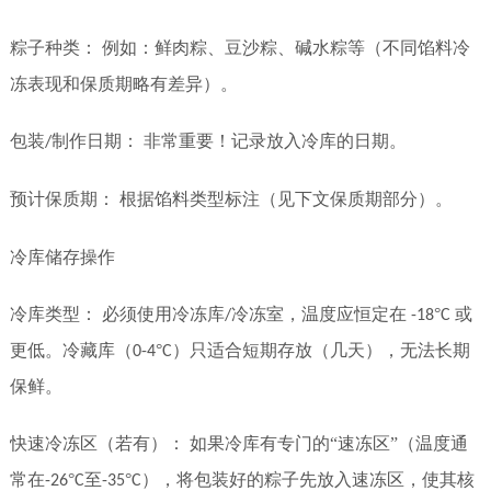
粽子种类：
例如：鲜肉粽、豆沙粽、碱水粽等（不同馅料冷
冻表现和保质期略有差异）。
包装
制作日期：
非常重要！记录放入冷库的日期。
/
预计保质期：
根据馅料类型标注（见下文保质期部分）。
冷库储存操作
冷库类型：
必须使用冷冻库
冷冻室，温度应恒定在
°
或
/
-18
C
更低。冷藏库（
°
）只适合短期存放（几天），无法长期
0-4
C
保鲜。
快速冷冻区（若有）：
如果冷库有专门的“速冻区”（温度通
常在
°
至
°
），将包装好的粽子先放入速冻区，使其核
-26
C
-35
C